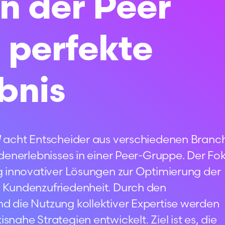
in der Peer
 perfekte
bnis
N
acht Entscheider aus verschiedenen Branc
denerlebnisses in einer Peer-Gruppe
. Der Fo
g innovativer Lösungen zur Optimierung der
 Kundenzufriedenheit
. Durch den
 die Nutzung kollektiver Expertise werden
snahe Strategien entwickelt
. Ziel ist es, die