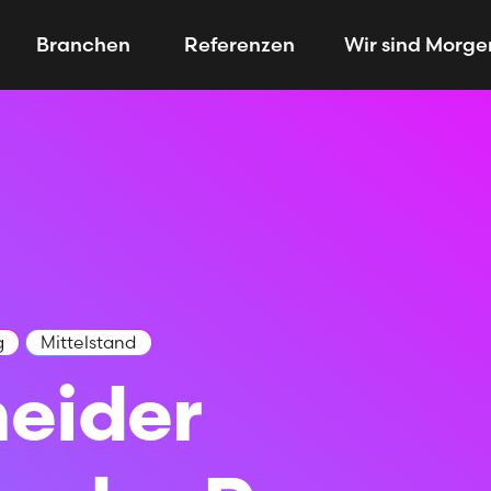
Branchen
Referenzen
Wir sind Morge
g
Mittelstand
heider