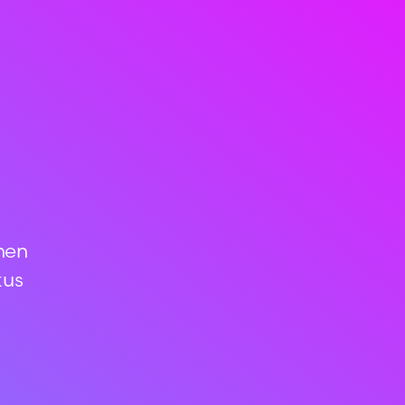
hen
kus