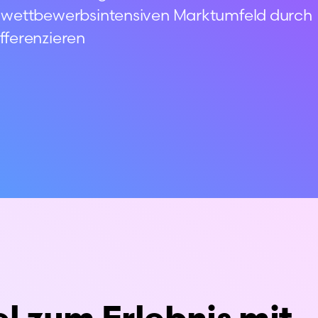
m wettbewerbsintensiven Marktumfeld durch
fferenzieren