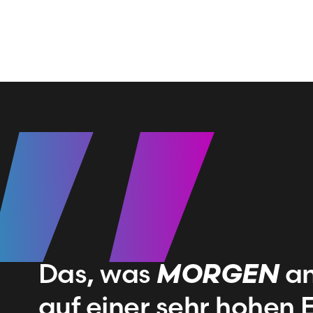
Das, was
MORGEN
an
auf einer sehr hohen E