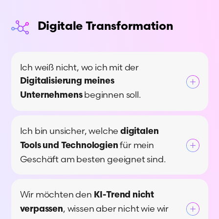
Digitale Transformation
Ich weiß nicht, wo ich mit der
Digitalisierung meines
beginnen soll.
Unternehmens
Eine Frage, die wir oft von
Ich bin unsicher, welche
digitalen
Geschäftsführer:innen hören, ist "Wo fange
für mein
Tools und Technologien
ich an?". Während die meisten Beratungen
Geschäft am besten geeignet sind.
zu einer umfassenden System- und
Prozessanalyse raten, schlagen wir einen
Digitalisierung ist kein Selbstzweck,
anderen Weg vor. Die Digitalisierung sollte
Wir möchten den
KI-Trend nicht
sondern sollte immer darauf ausgerichtet
stets vom Kunden her gedacht werden, da
, wissen aber nicht wie wir
verpassen
sein, Ihr Geschäft voranzubringen. Die
sie letztlich dazu dient, den Kundennutzen