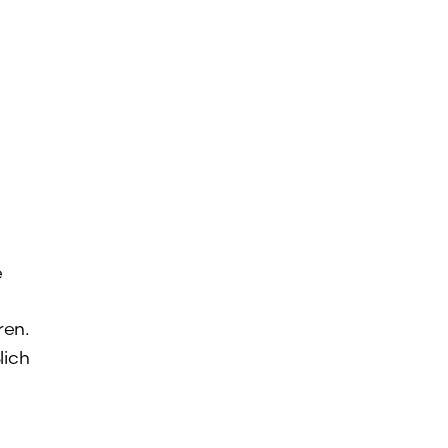
e
ren.
lich