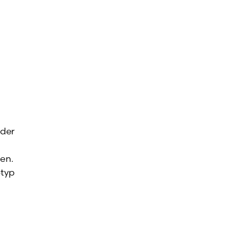
 der
en.
otyp