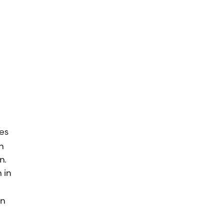
es
n
n.
 in
en