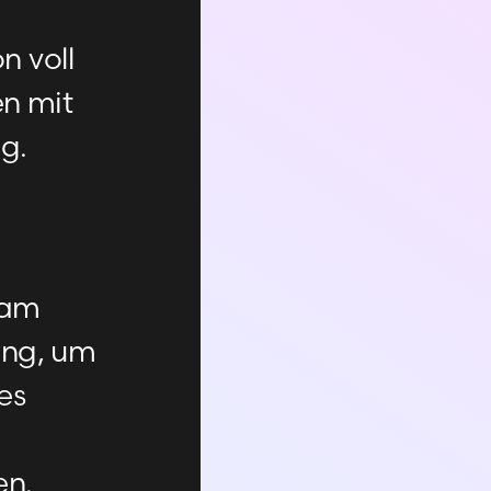
n voll
en mit
g.
eam
ing, um
res
en.