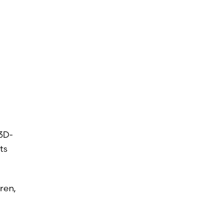
 3D-
ts
ren,