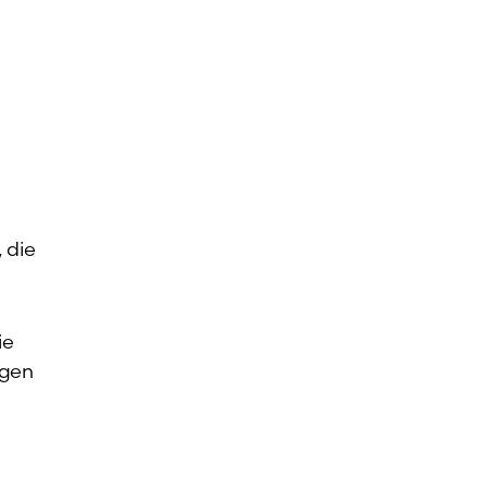
d
, die
ie
ngen