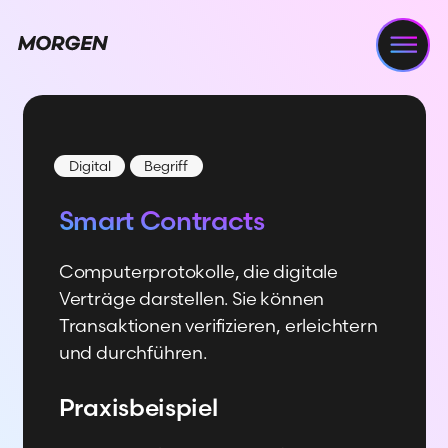
Navi
Digital
Begriff
Smart Contracts
Computerprotokolle, die digitale
Verträge darstellen. Sie können
Transaktionen verifizieren, erleichtern
und durchführen.
Praxisbeispiel