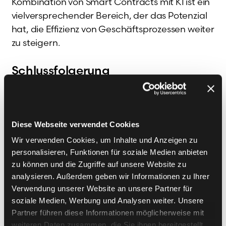
Kombination von Smart Contracts mit KI ist ein
vielversprechender Bereich, der das Potenzial
hat, die Effizienz von Geschäftsprozessen weiter
zu steigern.
Schlussfolgerung
Smart Contracts bieten eine aufregende
Perspektive für die Zukunft von digitalen
Verträgen und Transaktionen. Ihre Fähigkeit,
Diese Webseite verwendet Cookies
Prozesse zu automatisieren und dabei
Wir verwenden Cookies, um Inhalte und Anzeigen zu
Vertrauen durch Transparenz zu schaffen, ist
personalisieren, Funktionen für soziale Medien anbieten
unvergleichlich. Unternehmen, die diese
zu können und die Zugriffe auf unsere Website zu
Technologie einführen, können signifikante
analysieren. Außerdem geben wir Informationen zu Ihrer
Vorteile in Effizienz, Kosteneinsparungen und
Verwendung unserer Website an unsere Partner für
soziale Medien, Werbung und Analysen weiter. Unsere
Risikominimierung erzielen. Dennoch ist es
Partner führen diese Informationen möglicherweise mit
unerlässlich, die Herausforderungen,
weiteren Daten zusammen, die Sie ihnen bereitgestellt