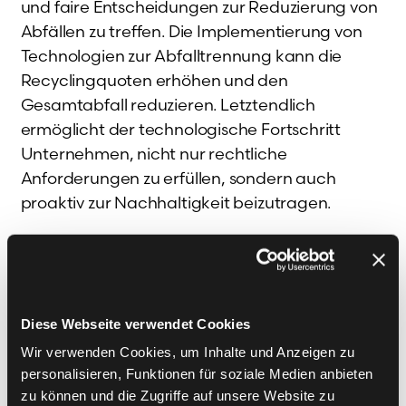
und faire Entscheidungen zur Reduzierung von
Abfällen zu treffen. Die Implementierung von
Technologien zur Abfalltrennung kann die
Recyclingquoten erhöhen und den
Gesamtabfall reduzieren. Letztendlich
ermöglicht der technologische Fortschritt
Unternehmen, nicht nur rechtliche
Anforderungen zu erfüllen, sondern auch
proaktiv zur Nachhaltigkeit beizutragen.
Ausblick auf zukünftige
Entwicklungen
Diese Webseite verwendet Cookies
Der Blick in die Zukunft zeigt, dass das
Wir verwenden Cookies, um Inhalte und Anzeigen zu
weiterhin stark im Fokus
Abfallaufkommen
personalisieren, Funktionen für soziale Medien anbieten
stehen wird. Wachsende
zu können und die Zugriffe auf unsere Website zu