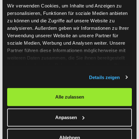
Wir verwenden Cookies, um Inhalte und Anzeigen zu
adaptieren und auf die eigenen Bedürfnisse
personalisieren, Funktionen für soziale Medien anbieten
zuzuschneiden.
zu können und die Zugriffe auf unsere Website zu
analysieren. Außerdem geben wir Informationen zu Ihrer
Verwendung unserer Website an unsere Partner für
soziale Medien, Werbung und Analysen weiter. Unsere
Partner führen diese Informationen möglicherweise mit
MORGEN
Glossar
weiteren Daten zusammen, die Sie ihnen bereitgestellt
haben oder die sie im Rahmen Ihrer Nutzung der Dienste
Das
MORGEN
Glossar ist Ihr ultimativer
gesammelt haben.
Details zeigen
Leitfaden für Begriffe, Methoden und KPIs,
die für Geschäftsmodelle und
Alle zulassen
Digitalisierung wesentlich sind. Von
Kundenzentrierung bis hin zu spezifischen
Messgrößen - wir haben alles abgedeckt,
Anpassen
um Sie auf Ihrem Weg durch die digitale
Transformation zu unterstützen. Nutzen Sie
Ablehnen