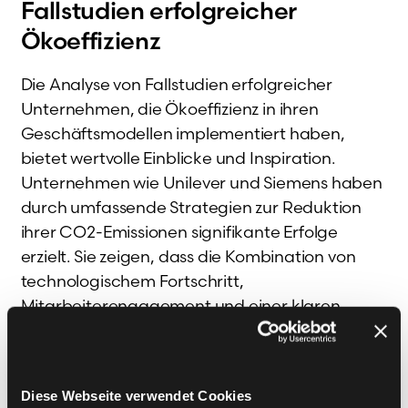
Fallstudien erfolgreicher
Ökoeffizienz
Die Analyse von Fallstudien erfolgreicher
Unternehmen, die Ökoeffizienz in ihren
Geschäftsmodellen implementiert haben,
bietet wertvolle Einblicke und Inspiration.
Unternehmen wie Unilever und Siemens haben
durch umfassende Strategien zur Reduktion
ihrer CO2-Emissionen signifikante Erfolge
erzielt. Sie zeigen, dass die Kombination von
technologischem Fortschritt,
Mitarbeiterengagement und einer klaren
visionären Ausrichtung grundlegende
Elemente für eine erfolgreiche Ökoeffizienz
sind. Das Studium dieser Fälle kann anderen
Diese Webseite verwendet Cookies
Unternehmen helfen, deren Ansätze zu