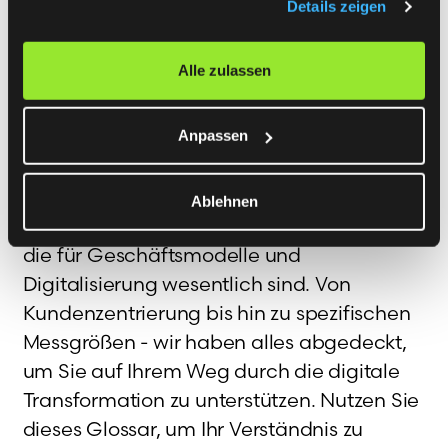
Details zeigen
ökologischen Einflusses basieren.
Alle zulassen
MORGEN
Anpassen
Glossar
Das
MORGEN
Glossar ist Ihr ultimativer
Ablehnen
Leitfaden für Begriffe, Methoden und KPIs,
die für Geschäftsmodelle und
Digitalisierung wesentlich sind. Von
Kundenzentrierung bis hin zu spezifischen
Messgrößen - wir haben alles abgedeckt,
um Sie auf Ihrem Weg durch die digitale
Transformation zu unterstützen. Nutzen Sie
dieses Glossar, um Ihr Verständnis zu