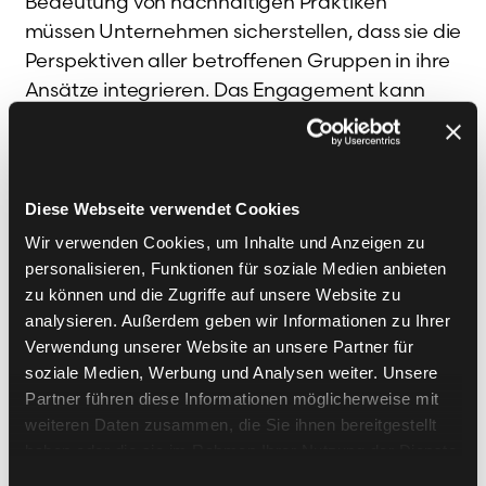
Bedeutung von nachhaltigen Praktiken
müssen Unternehmen sicherstellen, dass sie die
Perspektiven aller betroffenen Gruppen in ihre
Ansätze integrieren. Das Engagement kann
dazu beitragen, umweltbewusste Initiativen
von Stakeholdern zu fördern und nachhaltige
Lösungen zu entwickeln, die sowohl
ökologischen als auch sozialen Anforderungen
Diese Webseite verwendet Cookies
gerecht werden. Unternehmen sind gefordert,
Wir verwenden Cookies, um Inhalte und Anzeigen zu
eine verantwortungsvolle Geschäftsstrategie
personalisieren, Funktionen für soziale Medien anbieten
zu verfolgen, die Umweltauswirkungen
zu können und die Zugriffe auf unsere Website zu
berücksichtigt und gleichzeitig das
analysieren. Außerdem geben wir Informationen zu Ihrer
Verwendung unserer Website an unsere Partner für
Wohlbefinden der Gemeinschaften, in denen
soziale Medien, Werbung und Analysen weiter. Unsere
sie tätig sind, unterstützt. Ein proaktives
Partner führen diese Informationen möglicherweise mit
Stakeholder Engagement kann vor allem auf
weiteren Daten zusammen, die Sie ihnen bereitgestellt
der langfristigen Vision eines Unternehmens zur
haben oder die sie im Rahmen Ihrer Nutzung der Dienste
Schaffung eines positiven sozialen und
gesammelt haben.