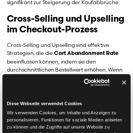
signifikant zur Steigerung der Kaufabbrüche.
Cross-Selling und Upselling
im Checkout-Prozess
Cross-Selling und Upselling sind effektive
Strategien, die die
Cart Abandonment Rate
beeinflussen können, indem sie den
durchschnittlichen Bestellwert erhöhen. Wenn
Kunden im Checkout-Prozess auf verwandte
Produkte oder höherwertige Alternativen
hingewiesen werden, kann dies den Anreiz
erhöhen, den Kauf abzuschließen. Es ist jedoch
Diese Webseite verwendet Cookies
wichtig, diese Angebote so zu gestalten, dass
Wir verwenden Cookies, um Inhalte und Anzeigen zu
sie den Bedürfnissen des Kunden entsprechen
personalisieren, Funktionen für soziale Medien anbieten
und nicht aufdringlich wirken. Eine gezielte
zu können und die Zugriffe auf unsere Website zu