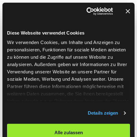
Die Mitarbeiter:innen eines Unternehmens
spielen eine entscheidende Rolle im Customer
Experience Management. Ihre Fähigkeit,
positive und emotionale Erlebnisse zu schaffen,
Diese Webseite verwendet Cookies
beeinflusst maßgeblich, wie Kunden die Marke
Wir verwenden Cookies, um Inhalte und Anzeigen zu
wahrnehmen. Schulungsprogramme und die
personalisieren, Funktionen für soziale Medien anbieten
Förderung einer kundenorientierten
zu können und die Zugriffe auf unsere Website zu
Unternehmenskultur sind unerlässlich, um
analysieren. Außerdem geben wir Informationen zu Ihrer
diese Zielsetzung zu erreichen.
Verwendung unserer Website an unsere Partner für
Mitarbeiter:innen sollten befähigt werden,
soziale Medien, Werbung und Analysen weiter. Unsere
Partner führen diese Informationen möglicherweise mit
ihren eigenen Input in die Kundeninteraktionen
weiteren Daten zusammen, die Sie ihnen bereitgestellt
einfließen zu lassen. Ein motiviertes und gut
haben oder die sie im Rahmen Ihrer Nutzung der Dienste
geschultes Team, das die Werte des
gesammelt haben.
Unternehmens lebt, trägt entscheidend zur
Details zeigen
Zufriedenheit der Kunden bei. Die
kontinuierliche Weiterbildung der
Alle zulassen