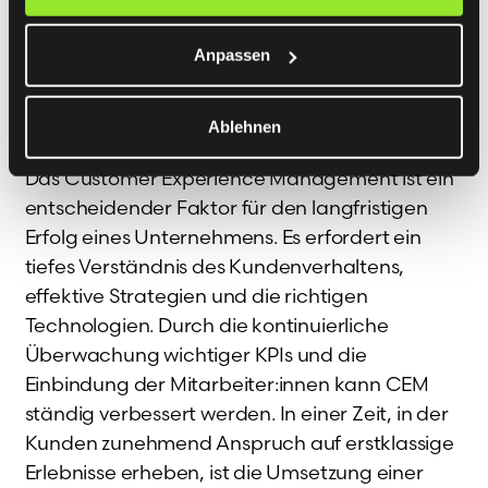
Mitarbeiter:innen ist daher nicht nur Investition
in die eigene Belegschaft, sondern stellt auch
Anpassen
einen Wettbewerbsvorteil dar.
Fazit und Ausblick
Ablehnen
Das Customer Experience Management ist ein
entscheidender Faktor für den langfristigen
Erfolg eines Unternehmens. Es erfordert ein
tiefes Verständnis des Kundenverhaltens,
effektive Strategien und die richtigen
Technologien. Durch die kontinuierliche
Überwachung wichtiger KPIs und die
Einbindung der Mitarbeiter:innen kann CEM
ständig verbessert werden. In einer Zeit, in der
Kunden zunehmend Anspruch auf erstklassige
Erlebnisse erheben, ist die Umsetzung einer