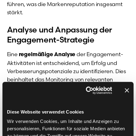
führen, was die Markenreputation insgesamt
stärkt.
Analyse und Anpassung der
Engagement-Strategie
Eine
der Engagement-
regelmäßige Analyse
Aktivitäten ist entscheidend, um Erfolg und
Verbesserungspotenziale zu identifizieren. Dies
beinhaltet das Monitoring von relevanten
Metriken wie Reichweite, Interaktionen und
Conversion Rates. Tools wie Google Analytics
oder Plattform-interne Insights bieten wertvolle
Informationen, die helfen, das Nutzerverhalten
Diese Webseite verwendet Cookies
zu verstehen und Inhalte zu optimieren.
Wir verwenden Cookies, um Inhalte und Anzeigen zu
Unternehmen sollten regelmäßig überprüfen,
personalisieren, Funktionen für soziale Medien anbieten
zu können und die Zugriffe auf unsere Website zu