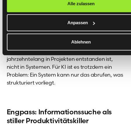
Alle zulassen
Und manche Antworten existieren überhaupt
nicht in schriftlicher Form – sie sind einfach im
Kopf von jemandem, der seit 22 Jahren dabei
Anpassen
ist.
Ablehnen
Das ist kein Versagen. Es ist die natürliche
Konsequenz davon, dass Wissen
jahrzehntelang in Projekten entstanden ist,
nicht in Systemen. Für KI ist es trotzdem ein
Problem: Ein System kann nur das abrufen, was
strukturiert vorliegt.
Engpass: Informationssuche als
stiller Produktivitätskiller