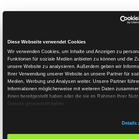
Das Wissen schläft im
Diese Webseite verwendet Cookies
Unternehmen
Wir verwenden Cookies, um Inhalte und Anzeigen zu persona
Funktionen für soziale Medien anbieten zu können und die Zug
Hidden Champions haben in der Regel keine
unsere Website zu analysieren. Außerdem geben wir Informa
Wissenslücken. Sie haben ein Zugangsproblem.
Ihrer Verwendung unserer Website an unsere Partner für soz
Medien, Werbung und Analysen weiter. Unsere Partner führe
Jahrzehnte an technischer Dokumentation,
Informationen möglicherweise mit weiteren Daten zusammen,
Applikationsberichten, Fehlerprotokollen und
ihnen bereitgestellt haben oder die sie im Rahmen Ihrer Nut
Konfigurationsentscheidungen liegen verteilt
Dienste gesammelt haben.
über Netzlaufwerke, SharePoint-Strukturen,
ERP-Module und E-Mail-Postfächer. Manche
Details
Dokumente sind so alt, dass nur noch eine
Person im Unternehmen weiß, dass es sie gibt.