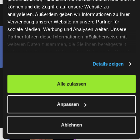
können und die Zugriffe auf unsere Website zu
analysieren. Außerdem geben wir Informationen zu Ihrer
Verwendung unserer Website an unsere Partner für
soziale Medien, Werbung und Analysen weiter. Unsere
Partner führen diese Informationen möglicherweise mit
weiteren Daten zusammen, die Sie ihnen bereitgestellt
haben oder die sie im Rahmen Ihrer Nutzung der Dienste
Wissen, das nur in Köpfen lebt, ist
gesammelt haben.
kein Wettbewerbsvorteil. Es ist eine
Details zeigen
Abhängigkeit – mit einem
Rentendatum.
Alle zulassen
Anpassen
Ablehnen