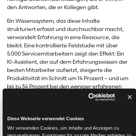
den Antworten, die er Kollegen gibt.
Ein Wissenssystem, das diese Inhalte
strukturiert erfasst und durchsuchbar macht,
verwandelt Erfahrung in eine Ressource, die
bleibt. Eine kontrollierte Feldstudie mit über
5.000 Servicemitarbeitern zeigt den Effekt: Ein
KI-Assistent, der auf dem Erfahrungswissen der
besten Mitarbeiter aufsetzt, steigerte die
Produktivität im Schnitt um 14 Prozent – und um
bis zu 34 Prozent bei den weniger erfahrenen
Mitarbeitern [5]. KI wirkt hier als Verteiler von
Erfahrung: Das Wissen der Besten wird für alle
abrufbar, gerade für die, die es am
dringendsten brauchen.
Diese Webseite verwendet Cookies
Wir verwenden Cookies, um Inhalte und Anzeigen zu
personalisieren, Funktionen für soziale Medien anbieten zu