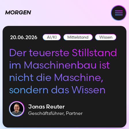
Nav
20.06.2026
AI/KI
Mittelstand
Wissen
Der teuerste Stillstand
im Maschinenbau ist
nicht die Maschine,
sondern das Wissen
Jonas
Reuter
Geschäftsführer, Partner